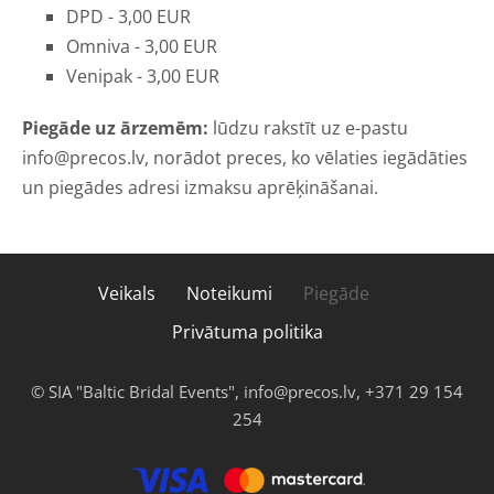
DPD - 3,00 EUR
Omniva - 3,00 EUR
Venipak - 3,00 EUR
Piegāde uz ārzemēm:
lūdzu rakstīt uz e-pastu
info@precos.lv, norādot preces, ko vēlaties iegādāties
un piegādes adresi izmaksu aprēķināšanai.
Veikals
Noteikumi
Piegāde
Privātuma politika
©
SIA "Baltic Bridal Events", info@precos.lv, +371 29 154
254